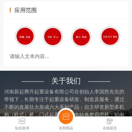
应用范围
请输入文本内容...
——— 关于我们 ———
河南新起腾升起重设备有限公司在创始人李国胜先生的
带领下，长期专注于起重设备研发、制造及服务，通过
不断的发展壮大形成六大系列产品：自主研发新型多机
构（欧式）桥、门式起重机；水电站各类启闭机；铝电
解多功能起重机；焙烧多功能起重机；阳极碳块堆垛起
短信咨询
全部商品
在线留言
重机；通用桥、门式起重机……